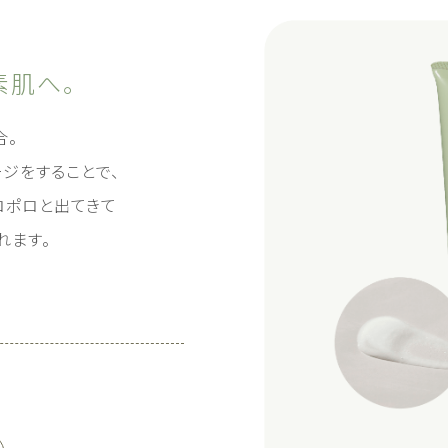
素肌へ。
合。
ジをすることで、
ロポロと出てきて
れます。