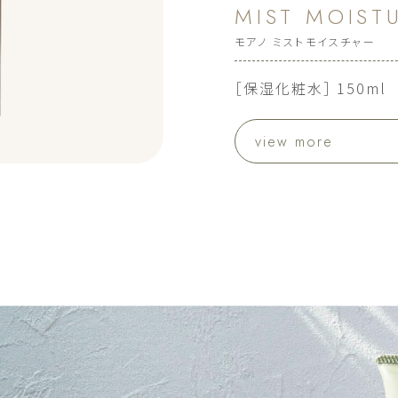
MIST MOIST
モアノ ミストモイスチャー
［保湿化粧水］ 150ml
view more