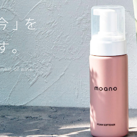
今」を
す。
oment of mine.