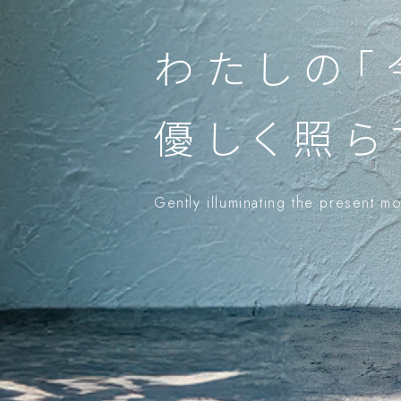
わたしの「
優しく照ら
Gently illuminating the present m