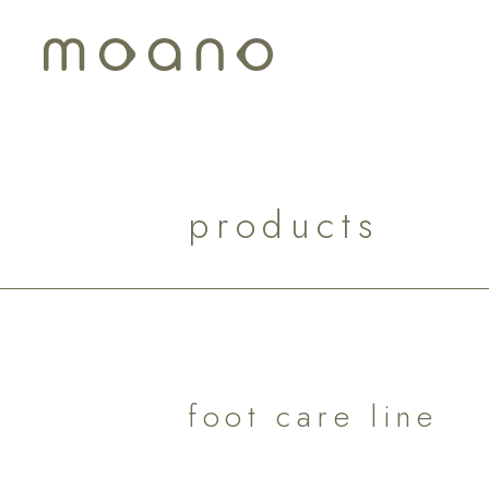
p
r
o
d
u
c
t
s
foot care line