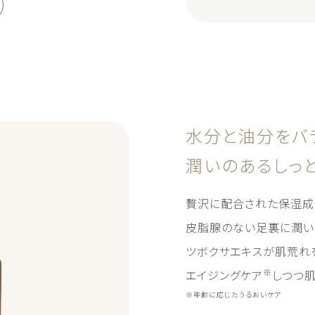
水分と油分を
バ
潤いのあるしっ
贅沢に配合された保湿成
皮脂腺のない足裏に潤い
ツボクサエキスが肌荒れ
※
エイジングケア
しつつ
※年齢に応じたうるおいケア