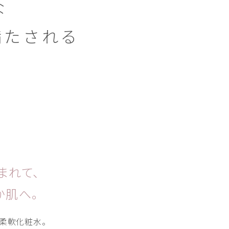
な
満たされる
まれて、
か肌へ。
柔軟化粧水。